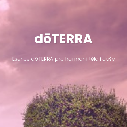
dōTERRA
Esence dōTERRA pro harmonii těla i duše